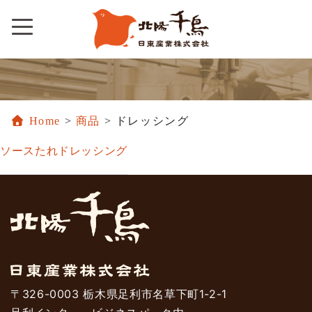
Skip
to
content
Home
>
商品
>
ドレッシング
ソース
たれ
ドレッシング
〒326-0003 栃木県足利市名草下町1-2-1