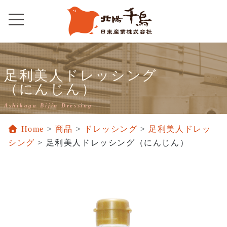
Skip
to
content
足利美人ドレッシング
（にんじん）
Ashikaga Bijin Dressing
Home
>
商品
>
ドレッシング
>
足利美人ドレッ
シング
>
足利美人ドレッシング（にんじん）