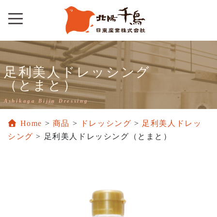
Skip
to
content
足利美人ドレッシング
（とまと）
Ashikaga Bijin Dressing
Home
>
商品
>
ドレッシング
>
足利美人ドレッ
シング
>
足利美人ドレッシング（とまと）